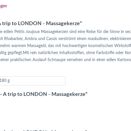
ngen
 A trip to LONDON - Massagekerze"
e edlen Petits Joujoux Massagekerzen sind eine Reise für die Sinne in s
mit Rhabarber, Ambra und Cassis verströmt einen maskulinen, elektrisier
nehm warmen Massageöl, das mit hochwertigen kosmetischen Wirkstoffen,
tig gepflegt.Mit rein natürlichen Inhaltsstoffen, ohne Farbstoffe oder K
einer praktischen Auslauf-Schnaupe versehen und in einer edlen Kartonag
180 g
x - A trip to LONDON - Massagekerze"