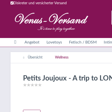
Diskreter und versicherter Versand
Angebot
Lovetoys
Fetisch / BDSM
Inti
Übersicht
Wellness
Petits Joujoux - A trip to 