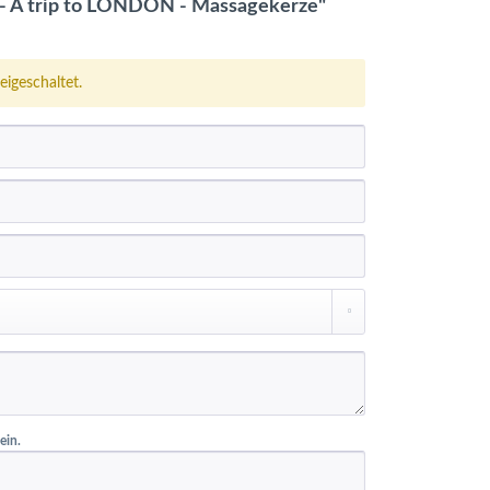
 - A trip to LONDON - Massagekerze"
igeschaltet.
ein.