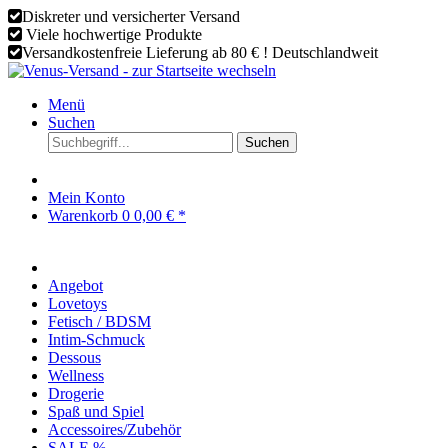
Diskreter und versicherter Versand
Viele hochwertige Produkte
Versandkostenfreie Lieferung ab 80 € ! Deutschlandweit
Menü
Suchen
Suchen
Mein Konto
Warenkorb
0
0,00 € *
Angebot
Lovetoys
Fetisch / BDSM
Intim-Schmuck
Dessous
Wellness
Drogerie
Spaß und Spiel
Accessoires/Zubehör
SALE %