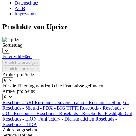
Datenschutz
AGB
Impressum
Produkte von Uprize
Sortierung:
Filter schließen
Produkte anzeigen
Produkte anzeigen
Artikel pro Seite:
Für die Filterung wurden keine Ergebnisse gefunden!
Artikel pro Seite:
Rosebuds - ARI
Rosebuds -
SevenCreations
Rosebuds -
Shunga -
Rosebuds -
Sliquid -
PDX - BIG TITTI
Rosebuds -
Rosebuds -
COT
Rosebuds -
Rosebuds -
Rosebuds -
Rosebuds -
Fleshlight Girl
Rosebuds - LION
FunFactory -
Dienstmädchen
Rosebuds -
Rosebuds - BIRA
Zuletzt angesehen
Service Hotline