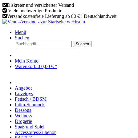
Diskreter und versicherter Versand
Viele hochwertige Produkte
Versandkostenfreie Lieferung ab 80 € ! Deutschlandweit
Menü
Suchen
Suchen
Mein Konto
Warenkorb
0
0,00 € *
Angebot
Lovetoys
Fetisch / BDSM
Intim-Schmuck
Dessous
Wellness
Drogerie
Spaß und Spiel
Accessoires/Zubehör
SALE %