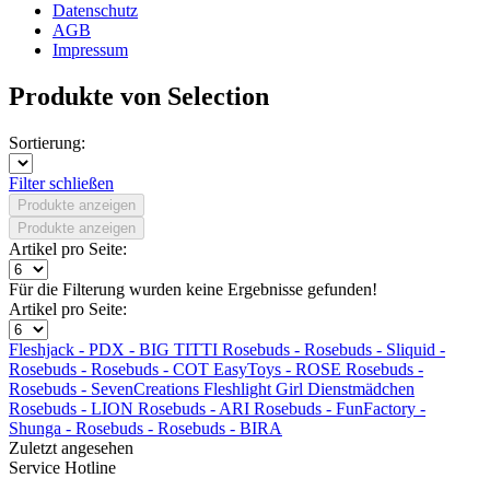
Datenschutz
AGB
Impressum
Produkte von Selection
Sortierung:
Filter schließen
Produkte anzeigen
Produkte anzeigen
Artikel pro Seite:
Für die Filterung wurden keine Ergebnisse gefunden!
Artikel pro Seite:
Fleshjack -
PDX - BIG TITTI
Rosebuds -
Rosebuds -
Sliquid -
Rosebuds -
Rosebuds - COT
EasyToys - ROSE
Rosebuds -
Rosebuds -
SevenCreations
Fleshlight Girl
Dienstmädchen
Rosebuds - LION
Rosebuds - ARI
Rosebuds -
FunFactory -
Shunga -
Rosebuds -
Rosebuds - BIRA
Zuletzt angesehen
Service Hotline