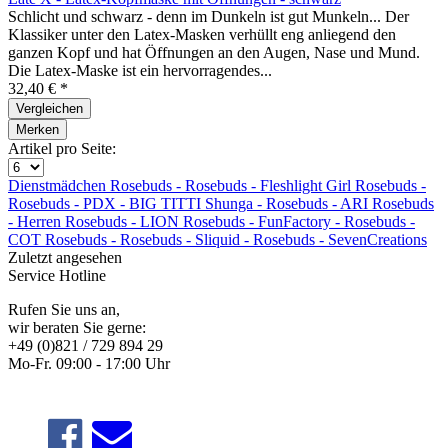
Schlicht und schwarz - denn im Dunkeln ist gut Munkeln... Der
Klassiker unter den Latex-Masken verhüllt eng anliegend den
ganzen Kopf und hat Öffnungen an den Augen, Nase und Mund.
Die Latex-Maske ist ein hervorragendes...
32,40 € *
Vergleichen
Merken
Artikel pro Seite:
Dienstmädchen
Rosebuds -
Rosebuds -
Fleshlight Girl
Rosebuds -
Rosebuds -
PDX - BIG TITTI
Shunga -
Rosebuds - ARI
Rosebuds
-
Herren
Rosebuds - LION
Rosebuds -
FunFactory -
Rosebuds -
COT
Rosebuds -
Rosebuds -
Sliquid -
Rosebuds -
SevenCreations
Zuletzt angesehen
Service Hotline
Rufen Sie uns an,
wir beraten Sie gerne:
+49 (0)821 / 729 894 29
Mo-Fr. 09:00 - 17:00 Uhr