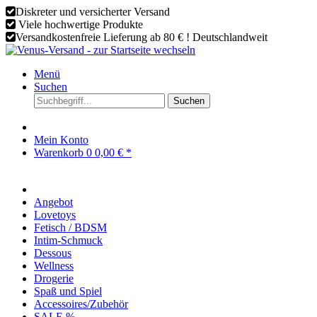
Diskreter und versicherter Versand
Viele hochwertige Produkte
Versandkostenfreie Lieferung ab 80 € ! Deutschlandweit
Menü
Suchen
Suchen
Mein Konto
Warenkorb
0
0,00 € *
Angebot
Lovetoys
Fetisch / BDSM
Intim-Schmuck
Dessous
Wellness
Drogerie
Spaß und Spiel
Accessoires/Zubehör
SALE %