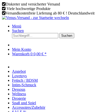
Diskreter und versicherter Versand
Viele hochwertige Produkte
Versandkostenfreie Lieferung ab 80 € ! Deutschlandweit
Menü
Suchen
Suchen
Mein Konto
Warenkorb
0
0,00 € *
Angebot
Lovetoys
Fetisch / BDSM
Intim-Schmuck
Dessous
Wellness
Drogerie
Spaß und Spiel
Accessoires/Zubehör
SALE %