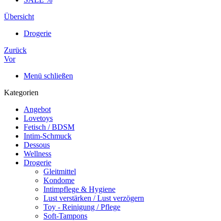
Übersicht
Drogerie
Zurück
Vor
Menü schließen
Kategorien
Angebot
Lovetoys
Fetisch / BDSM
Intim-Schmuck
Dessous
Wellness
Drogerie
Gleitmittel
Kondome
Intimpflege & Hygiene
Lust verstärken / Lust verzögern
Toy - Reinigung / Pflege
Soft-Tampons