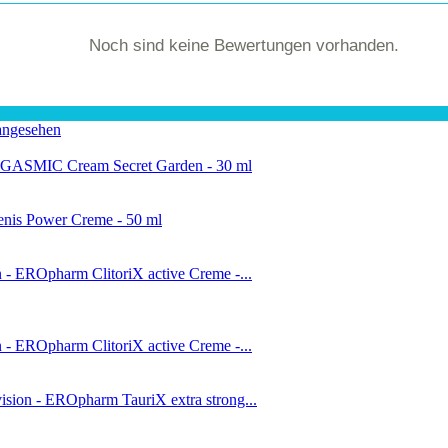
Noch sind keine Bewertungen vorhanden.
angesehen
GASMIC Cream Secret Garden - 30 ml
is Power Creme - 50 ml
n - EROpharm ClitoriX active Creme -...
n - EROpharm ClitoriX active Creme -...
ision - EROpharm TauriX extra strong...