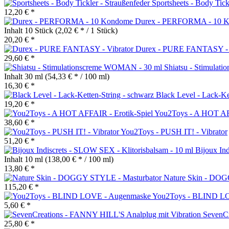
Sportsheets - Body Tick
12,20 € *
Durex - PERFORMA - 10 
Inhalt
10 Stück
(2,02 € * / 1 Stück)
20,20 € *
Durex - PURE FANTASY - 
29,60 € *
Shiatsu - Stimula
Inhalt
30 ml
(54,33 € * / 100 ml)
16,30 € *
Black Level - Lack-Ke
19,20 € *
You2Toys - A HOT AFF
38,60 € *
You2Toys - PUSH IT! - Vibrator
51,20 € *
Bijoux Ind
Inhalt
10 ml
(138,00 € * / 100 ml)
13,80 € *
Nature Skin - DOG
115,20 € *
You2Toys - BLIND L
5,60 € *
SevenCr
25,80 € *