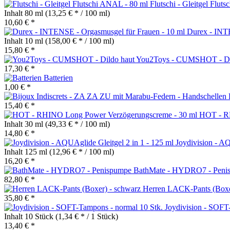
Flutschi - Gleitgel Flut
Inhalt
80 ml
(13,25 € * / 100 ml)
10,60 € *
Durex - INTE
Inhalt
10 ml
(158,00 € * / 100 ml)
15,80 € *
You2Toys - CUMSHOT - Di
17,30 € *
Batterien
1,00 € *
15,40 € *
HOT - RH
Inhalt
30 ml
(49,33 € * / 100 ml)
14,80 € *
Joydivision - AQ
Inhalt
125 ml
(12,96 € * / 100 ml)
16,20 € *
BathMate - HYDRO7 - Peni
82,80 € *
Herren LACK-Pants (Boxe
35,80 € *
Joydivision - SOFT
Inhalt
10 Stück
(1,34 € * / 1 Stück)
13,40 € *