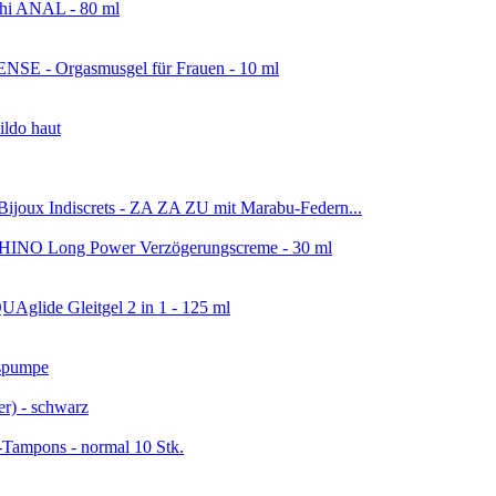
schi ANAL - 80 ml
NSE - Orgasmusgel für Frauen - 10 ml
ldo haut
Bijoux Indiscrets - ZA ZA ZU mit Marabu-Federn...
INO Long Power Verzögerungscreme - 30 ml
UAglide Gleitgel 2 in 1 - 125 ml
spumpe
r) - schwarz
-Tampons - normal 10 Stk.