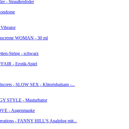
ler - Straußenfeder
Kondome
Vibrator
tionscreme WOMAN - 30 ml
tten-String - schwarz
AIR - Erotik-Spiel
iscrets - SLOW SEX - Klitorisbalsam -...
GY STYLE - Masturbator
OVE - Augenmaske
eations - FANNY HILL'S Analplug mit...