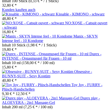
Inhalt
100 Stück
(0,33 € * / 1 Stück)
32,80 € *
Kunden kauften auch
Kissable - KIMONO - schwarz
48,80 € *
NO:XQSE - Catsuit ouvert
- schwarz
16,80 € *
Manix - SKYN
Intense feel - 10 Kondome
Inhalt
10 Stück
(1,98 € * / 1 Stück)
19,80 € *
Durex -
INTENSE - Orgasmusgel für Frauen - 10 ml
Inhalt
10 ml
(158,00 € * / 100 ml)
15,80 € *
Obsessive -
BUNNY-SUIT - Sexy Kostüm
40,80 € *
Toy Joy - FURRY -
Plüsch-Handschellen
9,30 € *
12,50 € *
Durex play -
ALOEVERA - 2in1 Massage-Gel
Inhalt
200 ml
(7,25 € * / 100 ml)