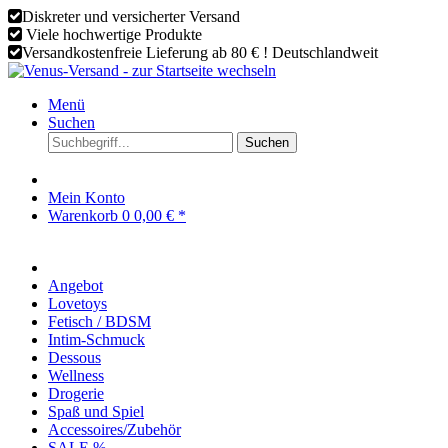
Diskreter und versicherter Versand
Viele hochwertige Produkte
Versandkostenfreie Lieferung ab 80 € ! Deutschlandweit
Menü
Suchen
Suchen
Mein Konto
Warenkorb
0
0,00 € *
Angebot
Lovetoys
Fetisch / BDSM
Intim-Schmuck
Dessous
Wellness
Drogerie
Spaß und Spiel
Accessoires/Zubehör
SALE %