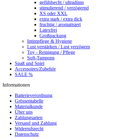
gefühlsecht / ultradünn
stimulierend / verzögernd
XS oder XXL
extra stark / extra dick
fruchtig / aromatisiert
Latexfrei
Großpackung
Intimpflege & Hygiene
Lust verstärken / Lust verzögern
Toy - Reinigung / Pflege
Soft-Tampons
Spaß und Spiel
Accessoires/Zubehör
SALE %
Informationen
Batterieverordnung
Grössentabelle
Materialkunde
Über uns
Zahlungsarten
Versand und Zahlung
Widerrufsrecht
Datenschutz