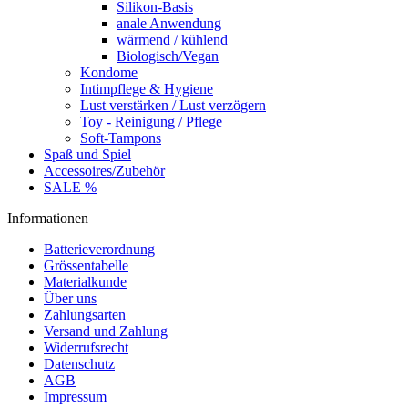
Silikon-Basis
anale Anwendung
wärmend / kühlend
Biologisch/Vegan
Kondome
Intimpflege & Hygiene
Lust verstärken / Lust verzögern
Toy - Reinigung / Pflege
Soft-Tampons
Spaß und Spiel
Accessoires/Zubehör
SALE %
Informationen
Batterieverordnung
Grössentabelle
Materialkunde
Über uns
Zahlungsarten
Versand und Zahlung
Widerrufsrecht
Datenschutz
AGB
Impressum