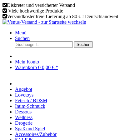
Diskreter und versicherter Versand
Viele hochwertige Produkte
Versandkostenfreie Lieferung ab 80 € ! Deutschlandweit
Menü
Suchen
Suchen
Mein Konto
Warenkorb
0
0,00 € *
Angebot
Lovetoys
Fetisch / BDSM
Intim-Schmuck
Dessous
Wellness
Drogerie
Spaß und Spiel
Accessoires/Zubehör
SALE %