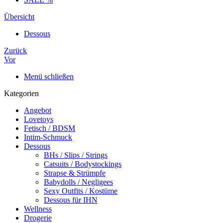
Übersicht
Dessous
Zurück
Vor
Menü schließen
Kategorien
Angebot
Lovetoys
Fetisch / BDSM
Intim-Schmuck
Dessous
BHs / Slips / Strings
Catsuits / Bodystockings
Strapse & Strümpfe
Babydolls / Negligees
Sexy Outfits / Kostüme
Dessous für IHN
Wellness
Drogerie