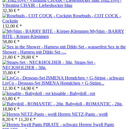
You2Toys -
Vibrating CHAIR - Liebeshocker blau
32,30 € *
Rosebuds - COT COCK -
Cockpin
132,00 € *
MyStim - BARRY
BITE - Körper-Klemmen
58,80 € *
Sex in the
Shower - Harness mit Dildo Set -...
21,80 € *
29,80 € *
Straps-Set -
NECKHOLDER - 3tlg.
35,80 € *
LivCo - Dessous-Set ISMENA Hemdchen + G-String...
12,30 € *
14,90 € *
kissable - Babydoll - rot
63,80 € *
Babydoll - ROMANTIC - 2tlg.
18,80 € *
Herren NETZ-Pants - weiß
8,20 € *
11,20 € *
Herren Swell Pants