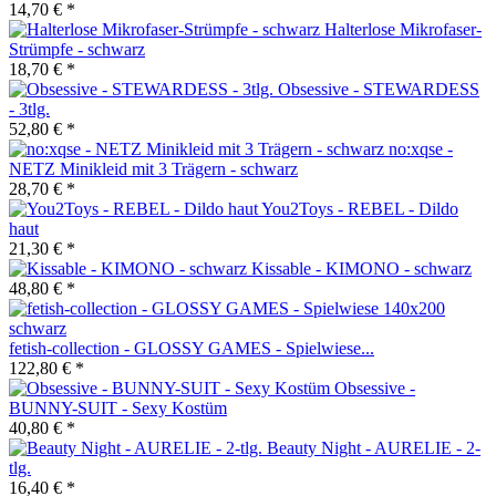
14,70 € *
Halterlose Mikrofaser-
Strümpfe - schwarz
18,70 € *
Obsessive - STEWARDESS
- 3tlg.
52,80 € *
no:xqse -
NETZ Minikleid mit 3 Trägern - schwarz
28,70 € *
You2Toys - REBEL - Dildo
haut
21,30 € *
Kissable - KIMONO - schwarz
48,80 € *
fetish-collection - GLOSSY GAMES - Spielwiese...
122,80 € *
Obsessive -
BUNNY-SUIT - Sexy Kostüm
40,80 € *
Beauty Night - AURELIE - 2-
tlg.
16,40 € *