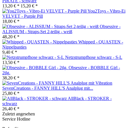
PIRATE - schwarz
13,20 € *
15,20 € *
You2Toys - Vibro-Ei
VELVET - Purple Pill
18,00 € *
Obsessive -
ALISSIUM - Straps-Set 2-teilig - weiß
48,20 € *
Whipped - QUASTEN -
Nippelpasties
9,40 € *
Netzstrumpfhose schwarz - S-L
13,50 € *
Obsessive - BOBBLE Girl -
2tlg.
38,20 € *
SevenCreations - FANNY HILL'S Analplug mit...
25,80 € *
AllBlack - STROKER -
schwarz
26,40 € *
Zuletzt angesehen
Service Hotline