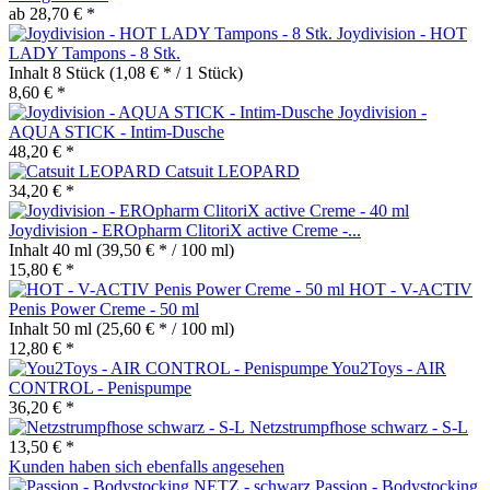
ab 28,70 € *
Joydivision - HOT
LADY Tampons - 8 Stk.
Inhalt
8 Stück
(1,08 € * / 1 Stück)
8,60 € *
Joydivision -
AQUA STICK - Intim-Dusche
48,20 € *
Catsuit LEOPARD
34,20 € *
Joydivision - EROpharm ClitoriX active Creme -...
Inhalt
40 ml
(39,50 € * / 100 ml)
15,80 € *
HOT - V-ACTIV
Penis Power Creme - 50 ml
Inhalt
50 ml
(25,60 € * / 100 ml)
12,80 € *
You2Toys - AIR
CONTROL - Penispumpe
36,20 € *
Netzstrumpfhose schwarz - S-L
13,50 € *
Kunden haben sich ebenfalls angesehen
Passion - Bodystocking