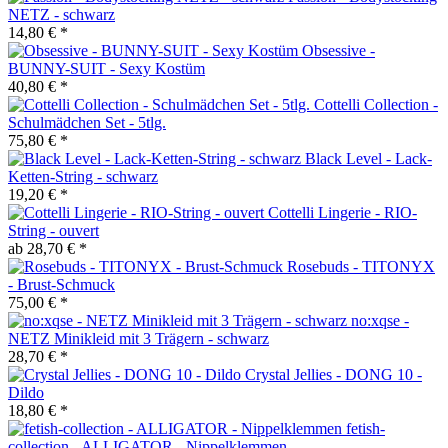
NETZ - schwarz
14,80 € *
Obsessive -
BUNNY-SUIT - Sexy Kostüm
40,80 € *
Cottelli Collection -
Schulmädchen Set - 5tlg.
75,80 € *
Black Level - Lack-
Ketten-String - schwarz
19,20 € *
Cottelli Lingerie - RIO-
String - ouvert
ab 28,70 € *
Rosebuds - TITONYX
- Brust-Schmuck
75,00 € *
no:xqse -
NETZ Minikleid mit 3 Trägern - schwarz
28,70 € *
Crystal Jellies - DONG 10 -
Dildo
18,80 € *
fetish-
collection - ALLIGATOR - Nippelklemmen