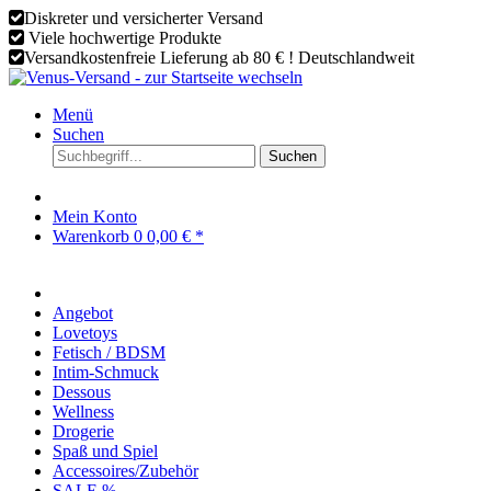
Diskreter und versicherter Versand
Viele hochwertige Produkte
Versandkostenfreie Lieferung ab 80 € ! Deutschlandweit
Menü
Suchen
Suchen
Mein Konto
Warenkorb
0
0,00 € *
Angebot
Lovetoys
Fetisch / BDSM
Intim-Schmuck
Dessous
Wellness
Drogerie
Spaß und Spiel
Accessoires/Zubehör
SALE %